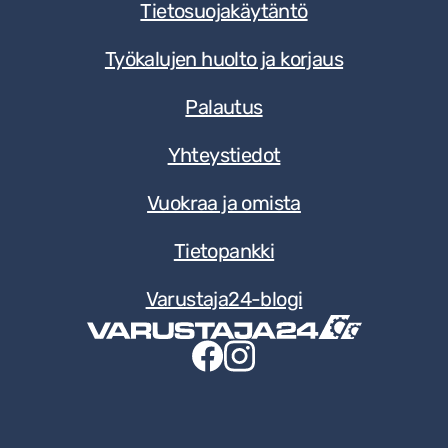
Tietosuojakäytäntö
Työkalujen huolto ja korjaus
Palautus
Yhteystiedot
Vuokraa ja omista
Tietopankki
Varustaja24-blogi