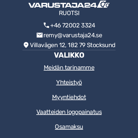
BOSCH TYÖKALUT
RUOTSI
+46 72002 3324
BOSCH AKKULATURI
remy@varustaja24.se
RAKENNUSKEMIKAALIT
Villavägen 12, 182 79 Stocksund
BOSCH AKKUPORAKONE
VALIKKO
HENKILÖNSUOJAIMET
Meidän tarinamme
BOSCH YLÄJYRSIN
KEVÄTVAATTEIDEN KAMPANJA
Yhteistyö
Myyntiehdot
Vaatteiden logopainatus
Osamaksu