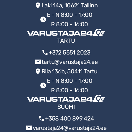
Laki 14a, 10621 Tallinn
Veitset
E - N 8:00 - 17:00
Mittauslaitteet
R 8:00 - 16:00
Muut työkalut
Paristot ja laturit
TARTU
Puutarhatyökalut
+372 5551 2023
Sähkötyökalut
tartu@varustaja24.ee
Tikkaat ja telineet
Riia 136b, 50411 Tartu
BOSCH PISTOSAHA
E - N 8:00 - 17:00
TARJOUKSET
R 8:00 - 16:00
UNCATEGORIZED @FI
BOSCH PÖLYNIMURI
SUOMI
KESÄVAATEKAMPANJA
+358 400 899 424
BOSCH AKKU
varustaja24@varustaja24.ee