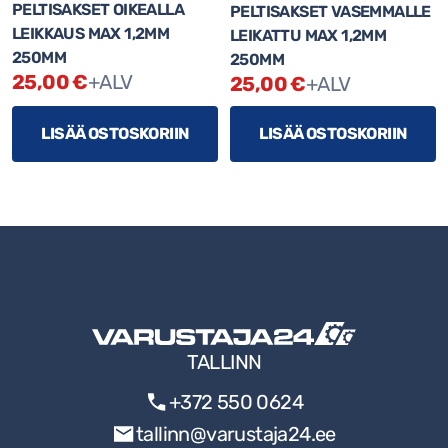
PELTISAKSET OIKEALLA
PELTISAKSET VASEMMALLE
BOSCH KOMPLETTI
LEIKKAUS MAX 1,2MM
LEIKATTU MAX 1,2MM
TYÖVAATTEET
250MM
250MM
25,00
€
+ALV
25,00
€
+ALV
BOSCH RADIO
TYÖKALUT
LISÄÄ OSTOSKORIIN
LISÄÄ OSTOSKORIIN
Betonityökalut
Käsityökalut
Kipsileikkurit
Kipsilevyn asennustuet
Kuusiokoloruuvit
Leikkurit
Mittaus- ja merkintävälineet
TALLINN
Nostolaitteet
+372 550 0624
Silikonipistoolit
tallinn@varustaja24.ee
Vaahdotusaseet